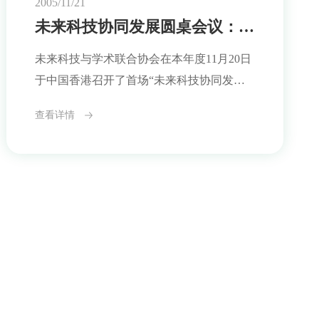
2005/11/21
志着协会从制度搭建阶段迈入以实际科研问
未来科技协同发展圆桌会议：构建跨学科国际合作机制
题驱动合作的新阶段。会议将聚焦以下三大
未来科技与学术联合协会在本年度11月20日
议题：（一）新型
于中国香港召开了首场“未来科技协同发展
圆桌会议”，来自多个国家和地区的科研机
查看详情
构代表、高等教育工作者以及青年学者参与
会议。作为协会正式设立后的首次国际性集
体交流，此次会议在务实气氛中展开，围绕
组织建设、协同愿景及初步议题设定等方面
展开深入探讨。与会各方普遍认同，当前全
球科研合作面临多重挑战，包括制度差异、
资源分布不均与沟通壁垒等，同时也正迎来
合作深化、学科融