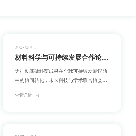
2007/06/12
材料科学与可持续发展合作论坛预告
为推动基础科研成果在全球可持续发展议题
中的协同转化，未来科技与学术联合协会
（FTAA）将于本年度7月10日举办主题
查看详情
为“材料科学与可持续发展合作论坛”的专题
学术活动，围绕新材料技术在能源、环保与
社会应用领域的未来路径，开展多边交流与
项目对接。此次论坛将是FTAA首次围绕特
定学科领域组织的国际性议题合作会议，标