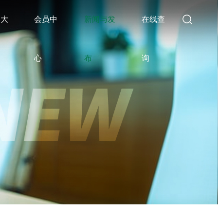
比大
会员中
新闻与发
在线查
心
布
询