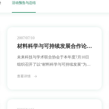
势
活动预告与总结
2007/07/10
材料科学与可持续发展合作论坛：从基础研究走向跨国协同实践
未来科技与学术联合协会于本年度7月10日
组织召开了以“材料科学与可持续发展”为主
题的多边合作论坛，这是协会首次以具体科
查看详情
研领域为核心举办的专题活动，来自多个国
家和地区的高校、研究机构及科研管理人员
围绕材料科学的基础研究、产业潜力与国际
合作机制展开了深入交流。会议期间，代表
们围绕新型材料在能源转化、建筑节能与环