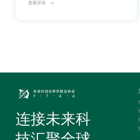
查看详情
月20日在中国香港举办首场重大活动
——“未来科技协同发展圆桌会议”。该会议
作为协会创始阶段的重要安排，将集结来自
不同国家的高校研究人员、独立学术机构代
表及青年科研工作者，围绕跨学科合作模式
与全球科技资源共享展开交流与对话。本次
圆桌会议将以“协作、共建、未来导向”为核
心理念，旨在
连接未来科
技汇聚全球