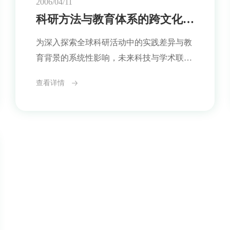
2006/04/11
境治理中的多种应用路径进行了分享。多个
科研方法与教育体系的跨文化对话圆桌会议预告
案例展示了材料科学如何在传统工业领域外
为深入探索全球科研活动中的实践差异与教
延伸出新的社会意
育背景的系统性影响，未来科技与学术联合
协会（FTAA）将于今年5月12日举办主题
查看详情
为“科研方法与教育体系的跨文化对话圆桌
会议”的学术交流活动。此次会议将邀请来
自多个科研文化背景的代表，围绕“科研范
式的多样性”与“人才培养体系的协同可能
性”展开深入讨论。本次会议旨在回应一个
持续显现的现实问题：随着跨国合作不断增
多，各科研主体在项目节奏、研究方法、数
据使用、评价标准