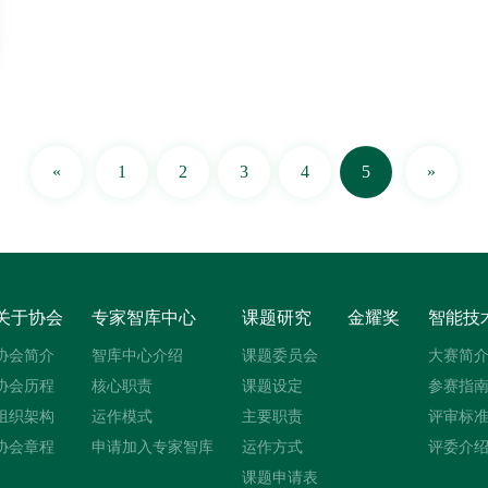
«
1
2
3
4
5
»
关于协会
专家智库中心
课题研究
金耀奖
智能技
协会简介
智库中心介绍
课题委员会
大赛简
协会历程
核心职责
课题设定
参赛指
组织架构
运作模式
主要职责
评审标
协会章程
申请加入专家智库
运作方式
评委介
课题申请表