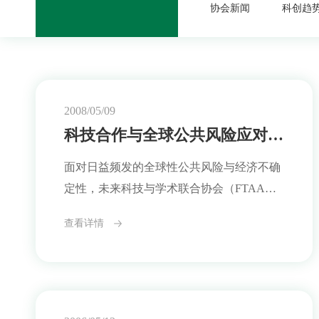
协会新闻
科创趋
2008/05/09
科技合作与全球公共风险应对研讨会预告
面对日益频发的全球性公共风险与经济不确
定性，未来科技与学术联合协会（FTAA）
将于今年6月10日举办专题研讨会，主题
查看详情
为：“科技合作与全球公共风险应对：危机
时代的科研责任与协同路径”。此次研讨会
旨在探讨科研机构如何在多重危机环境下保
持开放协作、提升科学系统的社会韧性，并
共同设计跨领域、跨区域的响应策略。会议