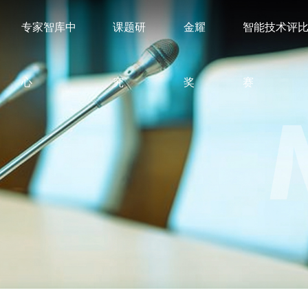
专家智库中
课题研
金耀
智能技术评
心
究
奖
赛