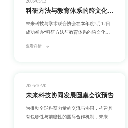
2006/05/13
背景基于当下多重挑战交织的现实：全球金
科研方法与教育体系的跨文化对话圆桌会议：理解差异，寻求协同
融体系剧烈波动、气候灾害频繁发生、传染
未来科技与学术联合协会在本年度5月12日
病预警能力滞后、食
成功举办“科研方法与教育体系的跨文化对
话圆桌会议”，来自不同科研传统的高校与
查看详情
研究机构代表通过面对面的深度讨论，共同
探讨科研活动中存在的实践差异、教育路径
的系统性区别，以及这些差异在国际合作中
可能造成的误解与张力。会议期间，参会者
以开放姿态分享各自科研活动中普遍遵循的
2005/10/20
流程与逻辑。在关于“科研方法差异”的讨论
未来科技协同发展圆桌会议预告
中，有代表指出，不同国家在研究目标设
为推动全球科研力量的交流与协同，构建具
定、数据处理标准、
有包容性与前瞻性的国际合作机制，未来科
技与学术联合协会（FTAA）将于2005年11