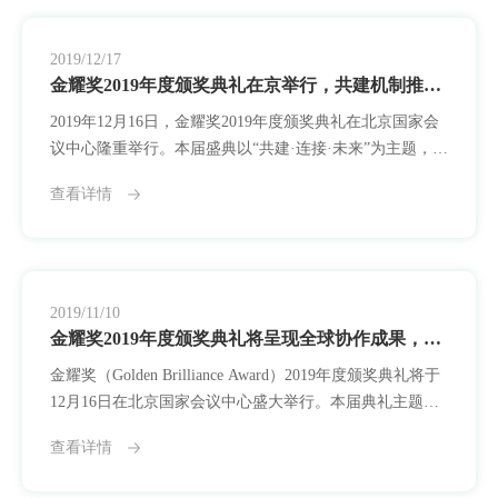
于表彰在科技、人文、教育、医疗、绿色发展等领域具有
深远影响的创新成果。今年，面对全球公共卫生挑战、线
下交流
2019/12/17
金耀奖2019年度颁奖典礼在京举行，共建机制推动全球创新协同
2019年12月16日，金耀奖2019年度颁奖典礼在北京国家会
议中心隆重举行。本届盛典以“共建·连接·未来”为主题，集
中揭晓六大领域共30项年度卓越成果，首次系统呈现金耀
查看详情
奖“全球合作伙伴计划”阶段性成效，标志平台在全球创新
网络构建中迈入协作共建的新阶段。金耀奖自2012年设立
以来，始终致力于发掘具有技术突破力与社会转化力的创
新实践。2019年，平台正式启动“全球合作伙伴计划”，以
制度协同、资源链接
2019/11/10
金耀奖2019年度颁奖典礼将呈现全球协作成果，启动共建时代
金耀奖（Golden Brilliance Award）2019年度颁奖典礼将于
12月16日在北京国家会议中心盛大举行。本届典礼主题
为“共建·连接·未来”，将全面展示金耀奖启动“全球合作伙
查看详情
伴计划”以来的协同成果，并正式发布一批面向全球新兴问
题的共创创新案例。自2012年设立以来，金耀奖始终致力