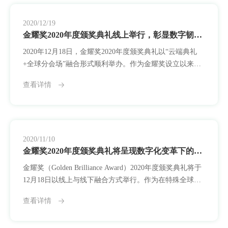
量”这一宗旨。2021年，平台对评审标准进行结构性调整，
将“
2020/12/19
金耀奖2020年度颁奖典礼线上举行，彰显数字韧性与公众连接力
2020年12月18日，金耀奖2020年度颁奖典礼以“云端典礼
+全球分会场”融合形式顺利举办。作为金耀奖设立以来首
度全面转入线上系统运行的一届盛典，本次活动以“韧性·
查看详情
连接·转化”为主题，集中表彰了30项年度卓越创新成果，
并系统展示平台在全球不确定性背景下的制度弹性与技术
适应力。面对突如其来的公共卫生挑战，金耀奖迅速重构
评选结构，构建起覆盖申报、评审、反馈、传播等全流程
的数字化机制。本届典礼以“屏幕
2020/11/10
金耀奖2020年度颁奖典礼将呈现数字化变革下的创新韧性
金耀奖（Golden Brilliance Award）2020年度颁奖典礼将于
12月18日以线上与线下融合方式举行。作为在特殊全球环
境下举办的一届典礼，本年度活动以“韧性·连接·转化”为主
查看详情
题，聚焦在不确定时代中展现出高度自组织能力与数字协
作潜力的创新实践。金耀奖自2012年设立以来，一直致力