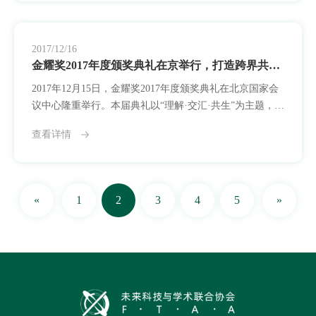
技、人文、教育、医疗、文化、绿色发展等领域具有突破
性与公共价值的创新实践者。2018年，平台在评审机制与
传
2017/12/16
金耀奖2017年度颁奖典礼在京举行，打造跨界共识的全球创新平台
2017年12月15日，金耀奖2017年度颁奖典礼在北京国家会
议中心隆重举行。本届典礼以“理解·交汇·共生”为主题，集
中揭晓六大领域共30项年度卓越成果，全面呈现创新在多
查看详情
元社会结构中推动共识构建与变革转化的实践路径。本届
金耀奖评审体系实现关键升级，首次启用“多专业联合评审
机制”，评委会成员来自科技、教育、医疗、文化、社会治
理、创意产业等多个领域，并结合公众观察团与青年反馈
«
1
2
3
4
5
»
机制，全流程参与申报成果的