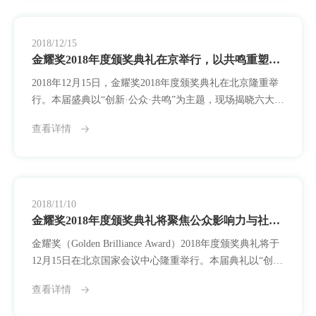
于发掘在科技、教育、人文、健康、可持续发展等关键领
域具有跨界价值和社会影响力的创新实践者。2019年，平
台
2018/12/15
金耀奖2018年度颁奖典礼在京举行，以共鸣重塑创新的社会价值
2018年12月15日，金耀奖2018年度颁奖典礼在北京隆重举
行。本届盛典以“创新·公众·共鸣”为主题，现场揭晓六大领
域共30项年度卓越成果，强调创新在公共语境中所引发的
查看详情
理解、信任与参与，呼应社会对“有温度、有回应”的变革
力量的呼唤。金耀奖自2012年设立以来，始终致力于评选
那些不仅具备技术突破，更具备社会意义与公共价值的优
秀成果。今年，平台首次将“公众影响力”正式纳入评审指
标体系，强调成果是否能
2018/11/10
金耀奖2018年度颁奖典礼将聚焦公众影响力与社会共鸣
金耀奖（Golden Brilliance Award）2018年度颁奖典礼将于
12月15日在北京国家会议中心隆重举行。本届典礼以“创新
·公众·共鸣”为主题，将全面揭晓30项年度卓越成果，展现
查看详情
创新如何跨越专业边界，真正走进公众视野、激发社会想
象力。自2012年设立以来，金耀奖始终致力于发掘在科