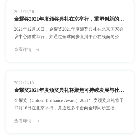
2021/12/16
金耀奖2021年度颁奖典礼在京举行，重塑创新的可持续共识
2021年12月16日，金耀奖2021年度颁奖典礼在北京国家会
议中心隆重举行，并通过全球同步直播平台在线面向公众
开放。本届典礼以“共担·长远·回应”为主题，聚焦可持续发
查看详情
展与社会责任，在全球变局与生态危机的背景下，重新定
义创新的“时间尺度”与“公共意义”。金耀奖自2012年设立
以来，历经十年发展，已从“成果评选机制”进化为集评
价、传播、支持与协同于一体的全球公共创新平台。2021
年，平台首次将“可持
2021/11/10
金耀奖2021年度颁奖典礼将聚焦可持续发展与社会责任
金耀奖（Golden Brilliance Award）2021年度颁奖典礼将于
12月16日在北京举行，并通过多平台向全球同步直播。本
届典礼以“共担·长远·回应”为主题，全面聚焦可持续发展议
查看详情
题与创新实践中的社会责任机制，系统呈现一批长期导
向、跨领域协同与公共回应力兼具的杰出成果。自2012年
设立以来，金耀奖始终坚持“发掘社会变革中的卓越力