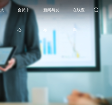
比大
会员中
新闻与发
在线查
心
布
询