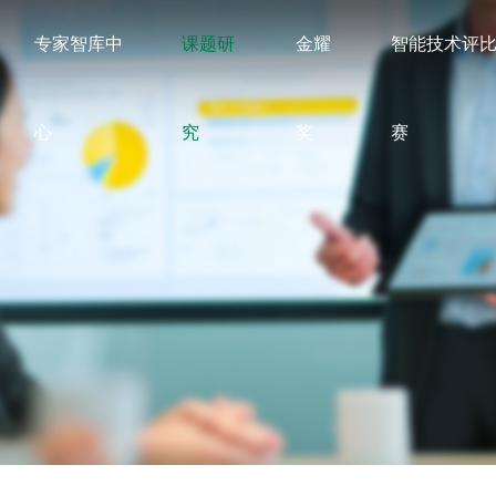
专家智库中
课题研
金耀
智能技术评
心
究
奖
赛